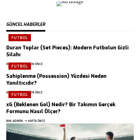
GÜNCEL HABERLER
FUTBOL
Duran Toplar (Set Pieces): Modern Futbolun Gizli
Silahı
NW-ADMIN
1 GÜN ÖNCE
FUTBOL
Sahiplenme (Possession) Yüzdesi Neden
Yanıltıcıdır?
NW-ADMIN
3 GÜN ÖNCE
FUTBOL
xG (Beklenen Gol) Nedir? Bir Takımın Gerçek
Formunu Nasıl Ölçer?
NW-ADMIN
1 HAFTA ÖNCE