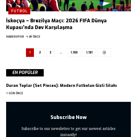
FUTBOL
İskoçya – Brezilya Maçı: 2026 FIFA Dünya
Kupası’nda Dev Karşılaşma
HABERSPOR
1 AY ÖNCE
1
2
3
…
1.180
1.181
EN POPÜLER
Duran Toplar (Set Pieces): Modern Futbolun Gizli Silahı
1 GÜN ÖNCE
Subscribe Now
Subscribe to our newsletter to get our newest articles
instantly!