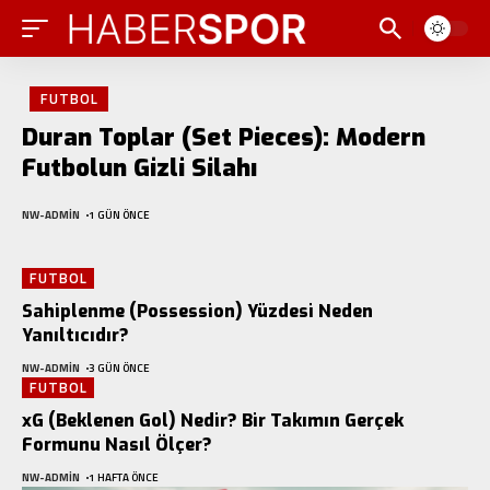
FUTBOL
Duran Toplar (Set Pieces): Modern
Futbolun Gizli Silahı
NW-ADMIN
1 GÜN ÖNCE
FUTBOL
Sahiplenme (Possession) Yüzdesi Neden
Yanıltıcıdır?
NW-ADMIN
3 GÜN ÖNCE
FUTBOL
xG (Beklenen Gol) Nedir? Bir Takımın Gerçek
Formunu Nasıl Ölçer?
NW-ADMIN
1 HAFTA ÖNCE