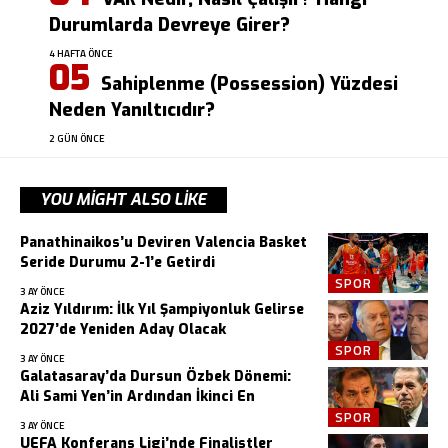
Durumlarda Devreye Girer?
4 HAFTA ÖNCE
Sahiplenme (Possession) Yüzdesi
Neden Yanıltıcıdır?
2 GÜN ÖNCE
YOU MIGHT ALSO LIKE
Panathinaikos’u Deviren Valencia Basket
Seride Durumu 2-1’e Getirdi
SPOR
3 AY ÖNCE
Aziz Yıldırım: İlk Yıl Şampiyonluk Gelirse
2027’de Yeniden Aday Olacak
SPOR
3 AY ÖNCE
Galatasaray’da Dursun Özbek Dönemi:
Ali Sami Yen’in Ardından İkinci En
SPOR
3 AY ÖNCE
UEFA Konferans Ligi’nde Finalistler