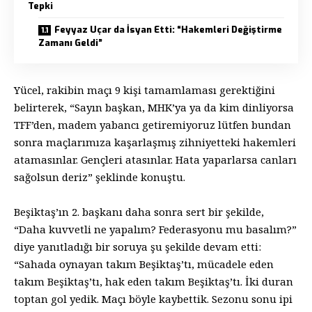
Tepki
Feyyaz Uçar da İsyan Etti: “Hakemleri Değiştirme
Zamanı Geldi”
Yücel, rakibin maçı 9 kişi tamamlaması gerektiğini
belirterek, “Sayın başkan, MHK’ya ya da kim dinliyorsa
TFF’den, madem yabancı getiremiyoruz lütfen bundan
sonra maçlarımıza kaşarlaşmış zihniyetteki hakemleri
atamasınlar. Gençleri atasınlar. Hata yaparlarsa canları
sağolsun deriz” şeklinde konuştu.
Beşiktaş’ın 2. başkanı daha sonra sert bir şekilde,
“Daha kuvvetli ne yapalım? Federasyonu mu basalım?”
diye yanıtladığı bir soruya şu şekilde devam etti:
“Sahada oynayan takım Beşiktaş’tı, mücadele eden
takım Beşiktaş’tı, hak eden takım Beşiktaş’tı. İki duran
toptan gol yedik. Maçı böyle kaybettik. Sezonu sonu ipi