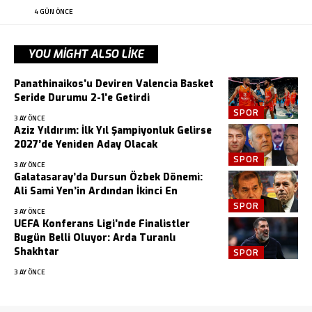
4 GÜN ÖNCE
YOU MIGHT ALSO LIKE
Panathinaikos’u Deviren Valencia Basket
Seride Durumu 2-1’e Getirdi
SPOR
3 AY ÖNCE
Aziz Yıldırım: İlk Yıl Şampiyonluk Gelirse
2027’de Yeniden Aday Olacak
SPOR
3 AY ÖNCE
Galatasaray’da Dursun Özbek Dönemi:
Ali Sami Yen’in Ardından İkinci En
SPOR
3 AY ÖNCE
UEFA Konferans Ligi’nde Finalistler
Bugün Belli Oluyor: Arda Turanlı
Shakhtar
SPOR
3 AY ÖNCE