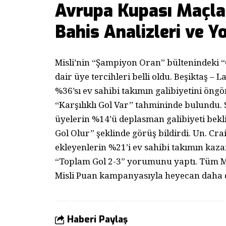
Avrupa Kupası Maçlar
Bahis Analizleri ve Y
Misli’nin “Şampiyon Oran” bültenindeki “C
dair üye tercihleri belli oldu. Beşiktaş 
%36’sı ev sahibi takımın galibiyetini öng
“Karşılıklı Gol Var” tahmininde bulundu.
üyelerin %14’ü deplasman galibiyeti bekli
Gol Olur” şeklinde görüş bildirdi. Un. C
ekleyenlerin %21’i ev sahibi takımın kaza
“Toplam Gol 2-3” yorumunu yaptı. Tüm Mis
Misli Puan kampanyasıyla heyecan daha d
Haberi Paylaş