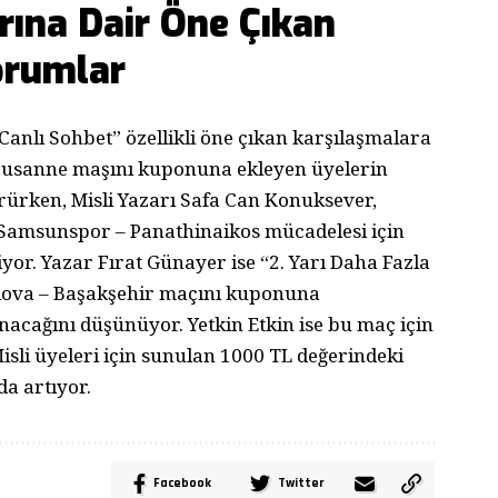
ına Dair Öne Çıkan
orumlar
anlı Sohbet” özellikli öne çıkan karşılaşmalara
– Lausanne maşını kuponuna ekleyen üyelerin
örürken, Misli Yazarı Safa Can Konuksever,
 Samsunspor – Panathinaikos mücadelesi için
yor. Yazar Fırat Günayer ise “2. Yarı Daha Fazla
raiova – Başakşehir maçını kuponuna
nacağını düşünüyor. Yetkin Etkin ise bu maç için
li üyeleri için sunulan 1000 TL değerindeki
a artıyor.
Facebook
Twitter