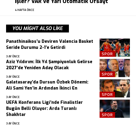
İşler? VAR ve Yarı Otomatik Ofsayt
4 HAFTA ÖNCE
YOU MIGHT ALSO LIKE
Panathinaikos’u Deviren Valencia Basket
Seride Durumu 2-1’e Getirdi
SPOR
3 AY ÖNCE
Aziz Yıldırım: İlk Yıl Şampiyonluk Gelirse
2027’de Yeniden Aday Olacak
SPOR
3 AY ÖNCE
Galatasaray’da Dursun Özbek Dönemi:
Ali Sami Yen’in Ardından İkinci En
SPOR
3 AY ÖNCE
UEFA Konferans Ligi’nde Finalistler
Bugün Belli Oluyor: Arda Turanlı
Shakhtar
SPOR
3 AY ÖNCE