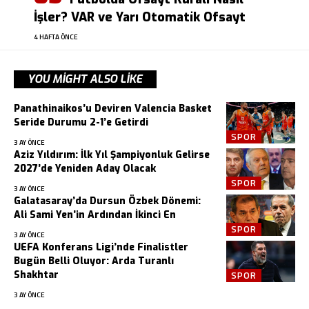
İşler? VAR ve Yarı Otomatik Ofsayt
4 HAFTA ÖNCE
YOU MIGHT ALSO LIKE
Panathinaikos’u Deviren Valencia Basket
Seride Durumu 2-1’e Getirdi
SPOR
3 AY ÖNCE
Aziz Yıldırım: İlk Yıl Şampiyonluk Gelirse
2027’de Yeniden Aday Olacak
SPOR
3 AY ÖNCE
Galatasaray’da Dursun Özbek Dönemi:
Ali Sami Yen’in Ardından İkinci En
SPOR
3 AY ÖNCE
UEFA Konferans Ligi’nde Finalistler
Bugün Belli Oluyor: Arda Turanlı
Shakhtar
SPOR
3 AY ÖNCE