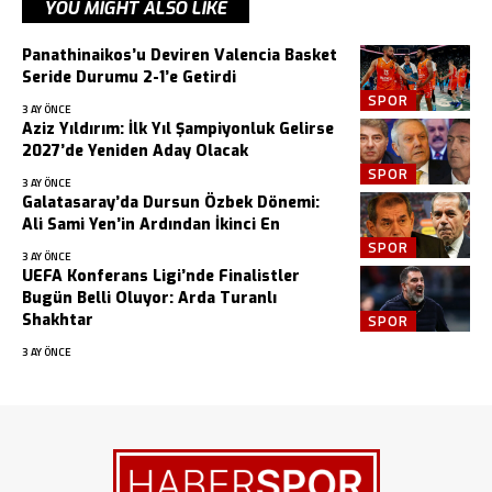
YOU MIGHT ALSO LIKE
Panathinaikos’u Deviren Valencia Basket
Seride Durumu 2-1’e Getirdi
SPOR
3 AY ÖNCE
Aziz Yıldırım: İlk Yıl Şampiyonluk Gelirse
2027’de Yeniden Aday Olacak
SPOR
3 AY ÖNCE
Galatasaray’da Dursun Özbek Dönemi:
Ali Sami Yen’in Ardından İkinci En
SPOR
3 AY ÖNCE
UEFA Konferans Ligi’nde Finalistler
Bugün Belli Oluyor: Arda Turanlı
Shakhtar
SPOR
3 AY ÖNCE