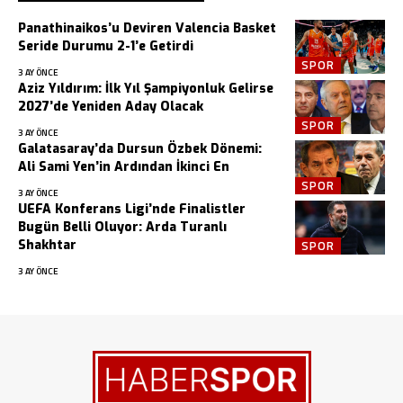
Panathinaikos’u Deviren Valencia Basket
Seride Durumu 2-1’e Getirdi
SPOR
3 AY ÖNCE
Aziz Yıldırım: İlk Yıl Şampiyonluk Gelirse
2027’de Yeniden Aday Olacak
SPOR
3 AY ÖNCE
Galatasaray’da Dursun Özbek Dönemi:
Ali Sami Yen’in Ardından İkinci En
SPOR
3 AY ÖNCE
UEFA Konferans Ligi’nde Finalistler
Bugün Belli Oluyor: Arda Turanlı
Shakhtar
SPOR
3 AY ÖNCE