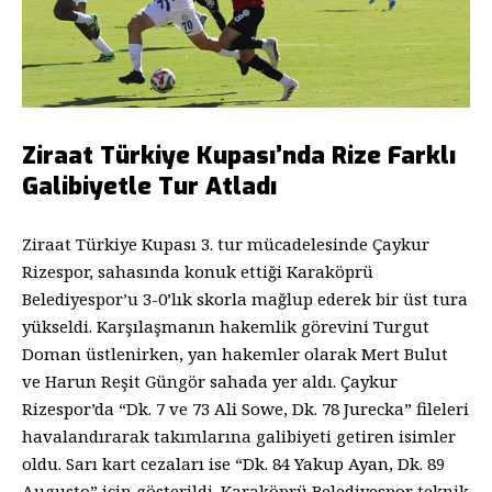
Ziraat Türkiye Kupası’nda Rize Farklı
Galibiyetle Tur Atladı
Ziraat Türkiye Kupası 3. tur mücadelesinde Çaykur
Rizespor, sahasında konuk ettiği Karaköprü
Belediyespor’u 3-0’lık skorla mağlup ederek bir üst tura
yükseldi. Karşılaşmanın hakemlik görevini Turgut
Doman üstlenirken, yan hakemler olarak Mert Bulut
ve Harun Reşit Güngör sahada yer aldı. Çaykur
Rizespor’da “Dk. 7 ve 73 Ali Sowe, Dk. 78 Jurecka” fileleri
havalandırarak takımlarına galibiyeti getiren isimler
oldu. Sarı kart cezaları ise “Dk. 84 Yakup Ayan, Dk. 89
Augusto” için gösterildi. Karaköprü Belediyespor teknik