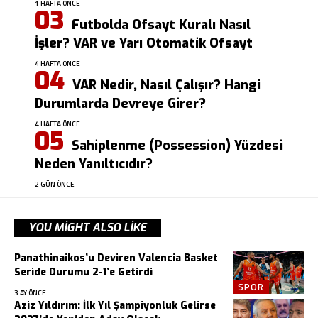
1 HAFTA ÖNCE
Futbolda Ofsayt Kuralı Nasıl
İşler? VAR ve Yarı Otomatik Ofsayt
4 HAFTA ÖNCE
VAR Nedir, Nasıl Çalışır? Hangi
Durumlarda Devreye Girer?
4 HAFTA ÖNCE
Sahiplenme (Possession) Yüzdesi
Neden Yanıltıcıdır?
2 GÜN ÖNCE
YOU MIGHT ALSO LIKE
Panathinaikos’u Deviren Valencia Basket
Seride Durumu 2-1’e Getirdi
SPOR
3 AY ÖNCE
Aziz Yıldırım: İlk Yıl Şampiyonluk Gelirse