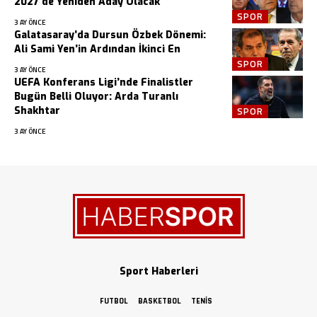
2027’de Yeniden Aday Olacak
SPOR
3 AY ÖNCE
Galatasaray’da Dursun Özbek Dönemi:
Ali Sami Yen’in Ardından İkinci En
SPOR
3 AY ÖNCE
UEFA Konferans Ligi’nde Finalistler
Bugün Belli Oluyor: Arda Turanlı
Shakhtar
SPOR
3 AY ÖNCE
Sport Haberleri
FUTBOL
BASKETBOL
TENIS