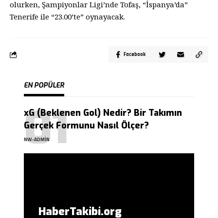
olurken, Şampiyonlar Ligi’nde Tofaş, “İspanya’da”
Tenerife ile “23.00’te” oynayacak.
Facebook
EN POPÜLER
xG (Beklenen Gol) Nedir? Bir Takımın
Gerçek Formunu Nasıl Ölçer?
NW-ADMIN
HaberTakibi.org