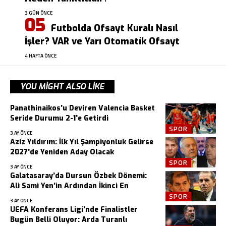
3 GÜN ÖNCE
Futbolda Ofsayt Kuralı Nasıl
İşler? VAR ve Yarı Otomatik Ofsayt
4 HAFTA ÖNCE
YOU MIGHT ALSO LIKE
Panathinaikos’u Deviren Valencia Basket
Seride Durumu 2-1’e Getirdi
SPOR
3 AY ÖNCE
Aziz Yıldırım: İlk Yıl Şampiyonluk Gelirse
2027’de Yeniden Aday Olacak
SPOR
3 AY ÖNCE
Galatasaray’da Dursun Özbek Dönemi:
Ali Sami Yen’in Ardından İkinci En
SPOR
3 AY ÖNCE
UEFA Konferans Ligi’nde Finalistler
Bugün Belli Oluyor: Arda Turanlı