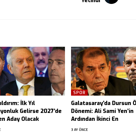
Yetindi
SPOR
ldırım: İlk Yıl
Galatasaray’da Dursun 
yonluk Gelirse 2027’de
Dönemi: Ali Sami Yen’in
en Aday Olacak
Ardından İkinci En
E
3 AY ÖNCE