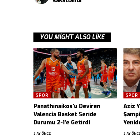
sakatlandı
YOU MIGHT ALSO LIKE
SPOR
SPOR
Panathinaikos’u Deviren
Aziz Yı
Valencia Basket Seride
Şampi
Durumu 2-1’e Getirdi
Yenid
3 AY ÖNCE
3 AY ÖNC