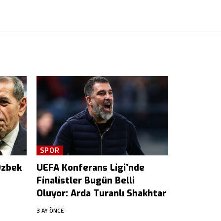
SPOR
Özbek
UEFA Konferans Ligi’nde
Finalistler Bugün Belli
Oluyor: Arda Turanlı Shakhtar
3 AY ÖNCE