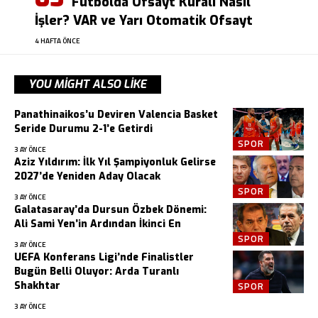
Futbolda Ofsayt Kuralı Nasıl
İşler? VAR ve Yarı Otomatik Ofsayt
4 HAFTA ÖNCE
YOU MIGHT ALSO LIKE
Panathinaikos’u Deviren Valencia Basket
Seride Durumu 2-1’e Getirdi
SPOR
3 AY ÖNCE
Aziz Yıldırım: İlk Yıl Şampiyonluk Gelirse
2027’de Yeniden Aday Olacak
SPOR
3 AY ÖNCE
Galatasaray’da Dursun Özbek Dönemi:
Ali Sami Yen’in Ardından İkinci En
SPOR
3 AY ÖNCE
UEFA Konferans Ligi’nde Finalistler
Bugün Belli Oluyor: Arda Turanlı
Shakhtar
SPOR
3 AY ÖNCE