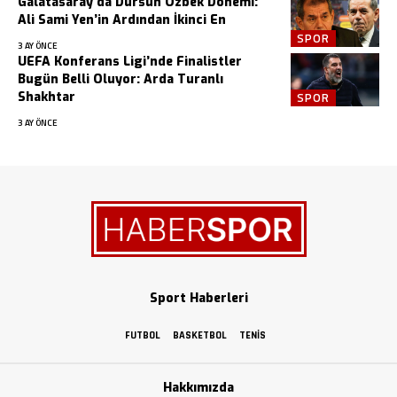
Galatasaray’da Dursun Özbek Dönemi:
Ali Sami Yen’in Ardından İkinci En
SPOR
3 AY ÖNCE
UEFA Konferans Ligi’nde Finalistler
Bugün Belli Oluyor: Arda Turanlı
Shakhtar
SPOR
3 AY ÖNCE
Sport Haberleri
FUTBOL
BASKETBOL
TENIS
Hakkımızda