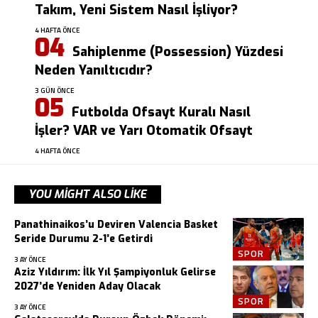
Takım, Yeni Sistem Nasıl İşliyor?
4 HAFTA ÖNCE
Sahiplenme (Possession) Yüzdesi
Neden Yanıltıcıdır?
3 GÜN ÖNCE
Futbolda Ofsayt Kuralı Nasıl
İşler? VAR ve Yarı Otomatik Ofsayt
4 HAFTA ÖNCE
YOU MIGHT ALSO LIKE
Panathinaikos’u Deviren Valencia Basket
Seride Durumu 2-1’e Getirdi
SPOR
3 AY ÖNCE
Aziz Yıldırım: İlk Yıl Şampiyonluk Gelirse
2027’de Yeniden Aday Olacak
SPOR
3 AY ÖNCE