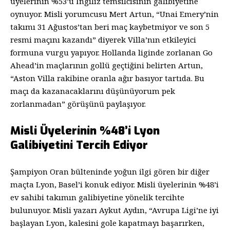
üyelerinin %53’ü İngiliz temsilcisinin galibiyetine
oynuyor. Misli yorumcusu Mert Artun, “Unai Emery’nin
takımı 31 Ağustos’tan beri maç kaybetmiyor ve son 5
resmi maçını kazandı” diyerek Villa’nın etkileyici
formuna vurgu yapıyor. Hollanda liginde zorlanan Go
Ahead’in maçlarının gollü geçtiğini belirten Artun,
“Aston Villa rakibine oranla ağır basıyor tartıda. Bu
maçı da kazanacaklarını düşünüyorum pek
zorlanmadan” görüşünü paylaşıyor.
Misli Üyelerinin %48’i Lyon
Galibiyetini Tercih Ediyor
Şampiyon Oran bülteninde yoğun ilgi gören bir diğer
maçta Lyon, Basel’i konuk ediyor. Misli üyelerinin %48’i
ev sahibi takımın galibiyetine yönelik tercihte
bulunuyor. Misli yazarı Aykut Aydın, “Avrupa Ligi’ne iyi
başlayan Lyon, kalesini gole kapatmayı başarırken,