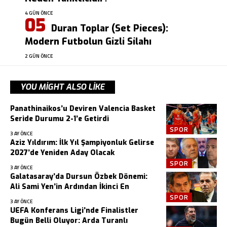
4 GÜN ÖNCE
Duran Toplar (Set Pieces):
Modern Futbolun Gizli Silahı
2 GÜN ÖNCE
YOU MIGHT ALSO LIKE
Panathinaikos’u Deviren Valencia Basket
Seride Durumu 2-1’e Getirdi
SPOR
3 AY ÖNCE
Aziz Yıldırım: İlk Yıl Şampiyonluk Gelirse
2027’de Yeniden Aday Olacak
SPOR
3 AY ÖNCE
Galatasaray’da Dursun Özbek Dönemi:
Ali Sami Yen’in Ardından İkinci En
SPOR
3 AY ÖNCE
UEFA Konferans Ligi’nde Finalistler
Bugün Belli Oluyor: Arda Turanlı