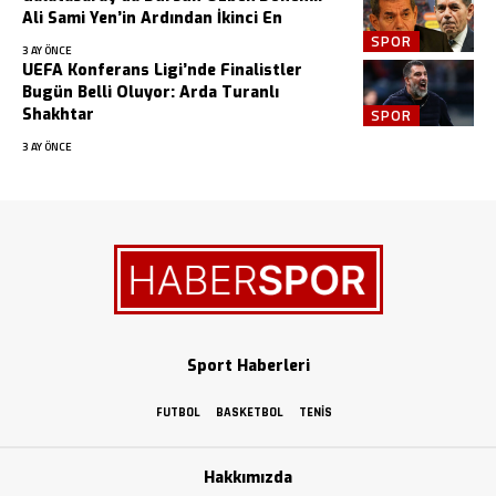
Ali Sami Yen’in Ardından İkinci En
SPOR
3 AY ÖNCE
UEFA Konferans Ligi’nde Finalistler
Bugün Belli Oluyor: Arda Turanlı
Shakhtar
SPOR
3 AY ÖNCE
Sport Haberleri
FUTBOL
BASKETBOL
TENIS
Hakkımızda