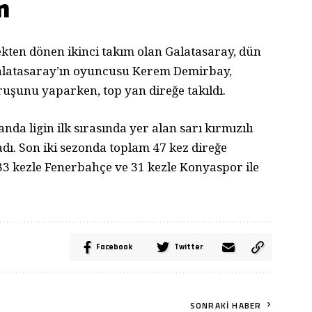
m
rekten dönen ikinci takım olan Galatasaray, dün
Galatasaray’ın oyuncusu Kerem Demirbay,
ruşunu yaparken, top yan direğe takıldı.
da ligin ilk sırasında yer alan sarı kırmızılı
adı. Son iki sezonda toplam 47 kez direğe
 33 kezle Fenerbahçe ve 31 kezle Konyaspor ile
Facebook
Twitter
SONRAKI HABER