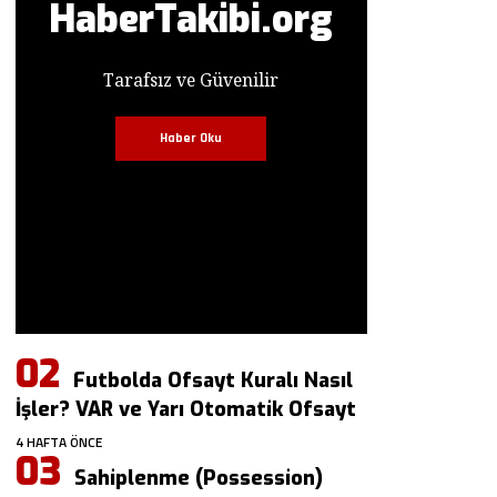
HaberTakibi.org
Tarafsız ve Güvenilir
Haber Oku
Futbolda Ofsayt Kuralı Nasıl
İşler? VAR ve Yarı Otomatik Ofsayt
4 HAFTA ÖNCE
Sahiplenme (Possession)