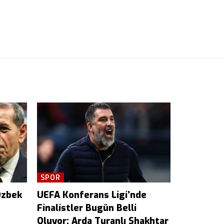
SPOR
Özbek
UEFA Konferans Ligi’nde
Finalistler Bugün Belli
Oluyor: Arda Turanlı Shakhtar