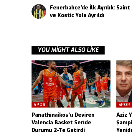
Fenerbahçe’de İlk Ayrılık: Sain
ve Kostic Yola Ayrıldı
YOU MIGHT ALSO LIKE
SPOR
SPOR
Panathinaikos’u Deviren
Aziz Yı
Valencia Basket Seride
Şampi
Durumu 2-1’e Getirdi
Yenid