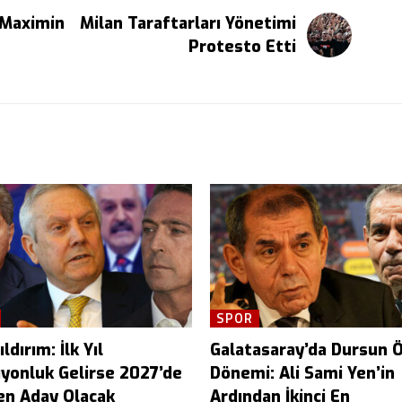
t Maximin
Milan Taraftarları Yönetimi
Protesto Etti
SPOR
ldırım: İlk Yıl
Galatasaray’da Dursun 
yonluk Gelirse 2027’de
Dönemi: Ali Sami Yen’in
en Aday Olacak
Ardından İkinci En