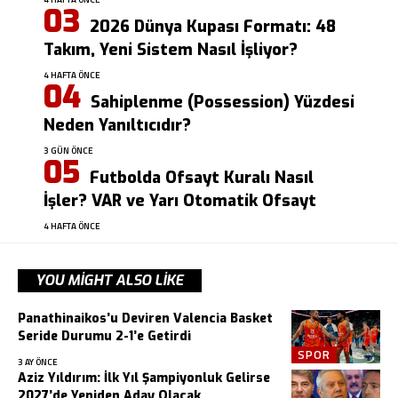
2026 Dünya Kupası Formatı: 48
Takım, Yeni Sistem Nasıl İşliyor?
4 HAFTA ÖNCE
Sahiplenme (Possession) Yüzdesi
Neden Yanıltıcıdır?
3 GÜN ÖNCE
Futbolda Ofsayt Kuralı Nasıl
İşler? VAR ve Yarı Otomatik Ofsayt
4 HAFTA ÖNCE
YOU MIGHT ALSO LIKE
Panathinaikos’u Deviren Valencia Basket
Seride Durumu 2-1’e Getirdi
SPOR
3 AY ÖNCE
Aziz Yıldırım: İlk Yıl Şampiyonluk Gelirse
2027’de Yeniden Aday Olacak