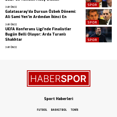
SPOR
3 AY ÖNCE
Galatasaray’da Dursun Özbek Dönemi:
Ali Sami Yen’in Ardından İkinci En
SPOR
3 AY ÖNCE
UEFA Konferans Ligi’nde Finalistler
Bugün Belli Oluyor: Arda Turanlı
Shakhtar
SPOR
3 AY ÖNCE
Sport Haberleri
FUTBOL
BASKETBOL
TENIS