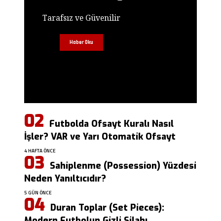
Tarafsız ve Güvenilir
Haber Oku
Futbolda Ofsayt Kuralı Nasıl
İşler? VAR ve Yarı Otomatik Ofsayt
4 HAFTA ÖNCE
Sahiplenme (Possession) Yüzdesi
Neden Yanıltıcıdır?
5 GÜN ÖNCE
Duran Toplar (Set Pieces):
Modern Futbolun Gizli Silahı