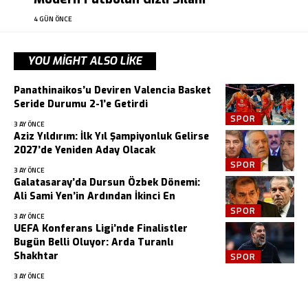
4 GÜN ÖNCE
YOU MIGHT ALSO LIKE
Panathinaikos’u Deviren Valencia Basket
Seride Durumu 2-1’e Getirdi
SPOR
3 AY ÖNCE
Aziz Yıldırım: İlk Yıl Şampiyonluk Gelirse
2027’de Yeniden Aday Olacak
SPOR
3 AY ÖNCE
Galatasaray’da Dursun Özbek Dönemi:
Ali Sami Yen’in Ardından İkinci En
SPOR
3 AY ÖNCE
UEFA Konferans Ligi’nde Finalistler
Bugün Belli Oluyor: Arda Turanlı
Shakhtar
SPOR
3 AY ÖNCE