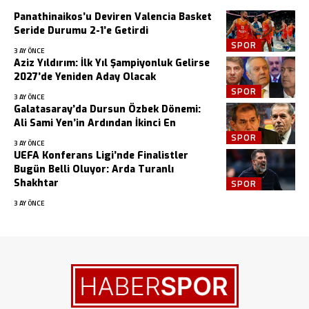
Panathinaikos’u Deviren Valencia Basket
Seride Durumu 2-1’e Getirdi
SPOR
3 AY ÖNCE
Aziz Yıldırım: İlk Yıl Şampiyonluk Gelirse
2027’de Yeniden Aday Olacak
SPOR
3 AY ÖNCE
Galatasaray’da Dursun Özbek Dönemi:
Ali Sami Yen’in Ardından İkinci En
SPOR
3 AY ÖNCE
UEFA Konferans Ligi’nde Finalistler
Bugün Belli Oluyor: Arda Turanlı
Shakhtar
SPOR
3 AY ÖNCE