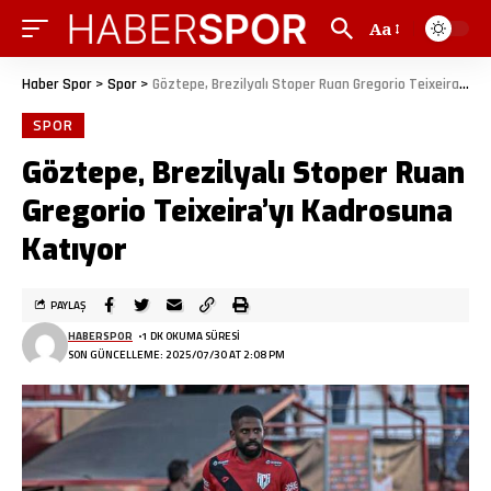
Aa
Haber Spor
>
Spor
>
Göztepe, Brezilyalı Stoper Ruan Gregorio Teixeira’yı Kadrosuna Katıyor
SPOR
Göztepe, Brezilyalı Stoper Ruan
Gregorio Teixeira’yı Kadrosuna
Katıyor
PAYLAŞ
HABERSPOR
1 DK OKUMA SÜRESI
SON GÜNCELLEME: 2025/07/30 AT 2:08 PM