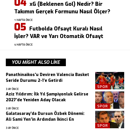
xG (Beklenen Gol) Nedir? Bir
Takımın Gerçek Formunu Nasıl Ölçer?
1 HAFTA ÖNCE
Futbolda Ofsayt Kuralı Nasıl
İşler? VAR ve Yarı Otomatik Ofsayt
4 HAFTA ÖNCE
YOU MIGHT ALSO LIKE
Panathinaikos’u Deviren Valencia Basket
Seride Durumu 2-1’e Getirdi
SPOR
3 AY ÖNCE
Aziz Yıldırım: İlk Yıl Şampiyonluk Gelirse
2027’de Yeniden Aday Olacak
SPOR
3 AY ÖNCE
Galatasaray’da Dursun Özbek Dönemi:
Ali Sami Yen’in Ardından İkinci En
SPOR
3 AY ÖNCE