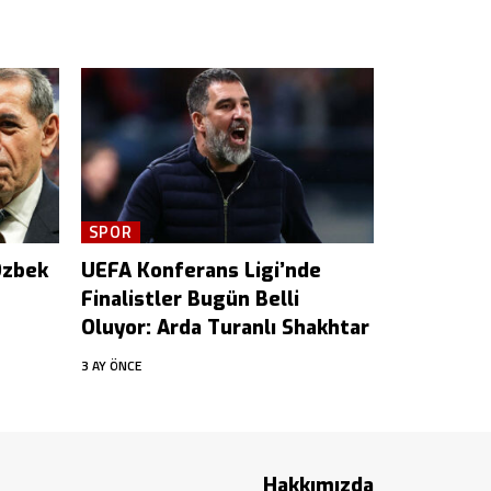
SPOR
Özbek
UEFA Konferans Ligi’nde
Finalistler Bugün Belli
Oluyor: Arda Turanlı Shakhtar
3 AY ÖNCE
Hakkımızda