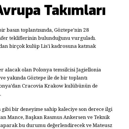
 Avrupa Takımları
ir basın toplantısında, Göztepe’nin 28
nsfer tekliflerinin bulunduğunu vurguladı.
’dan birçok kulüp Lis’i kadrosuna katmak
 alacak olan Polonya temsilcisi Jagiellonia
ve yakında Göztepe ile de bir toplantı
lonya’dan Cracovia Krakow kulübünün de
.
 gibi bir deneyime sahip kaleciye son derece ilgi
Ivan Mance, Başkan Rasmus Ankersen ve Teknik
tı yaparak bu durumu değerlendirecek ve Mateusz