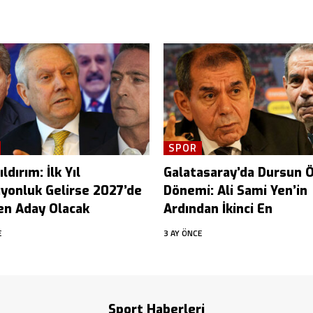
SPOR
ldırım: İlk Yıl
Galatasaray’da Dursun 
yonluk Gelirse 2027’de
Dönemi: Ali Sami Yen’in
en Aday Olacak
Ardından İkinci En
E
3 AY ÖNCE
Sport Haberleri