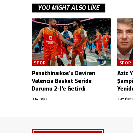
YOU MIGHT ALSO LIKE
SPOR
SPOR
Panathinaikos’u Deviren
Aziz Yı
Valencia Basket Seride
Şampi
Durumu 2-1’e Getirdi
Yenid
3 AY ÖNCE
3 AY ÖNC