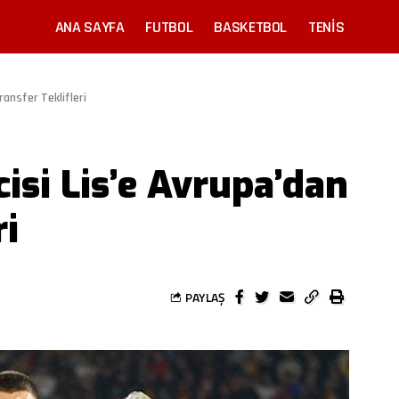
ANA SAYFA
FUTBOL
BASKETBOL
TENIS
ransfer Teklifleri
isi Lis’e Avrupa’dan
ri
PAYLAŞ