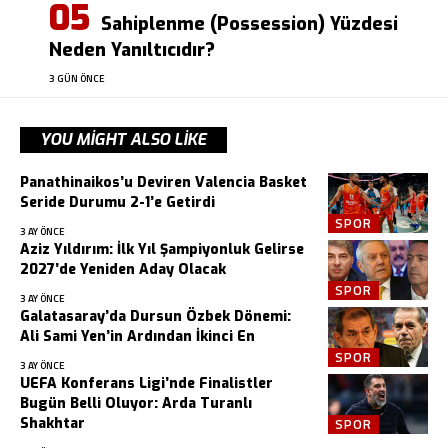
Sahiplenme (Possession) Yüzdesi
Neden Yanıltıcıdır?
3 GÜN ÖNCE
YOU MIGHT ALSO LIKE
Panathinaikos’u Deviren Valencia Basket
Seride Durumu 2-1’e Getirdi
SPOR
3 AY ÖNCE
Aziz Yıldırım: İlk Yıl Şampiyonluk Gelirse
2027’de Yeniden Aday Olacak
SPOR
3 AY ÖNCE
Galatasaray’da Dursun Özbek Dönemi:
Ali Sami Yen’in Ardından İkinci En
SPOR
3 AY ÖNCE
UEFA Konferans Ligi’nde Finalistler
Bugün Belli Oluyor: Arda Turanlı
Shakhtar
SPOR