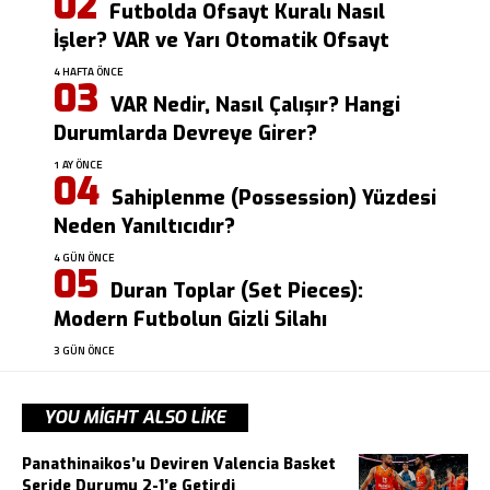
Futbolda Ofsayt Kuralı Nasıl
İşler? VAR ve Yarı Otomatik Ofsayt
4 HAFTA ÖNCE
VAR Nedir, Nasıl Çalışır? Hangi
Durumlarda Devreye Girer?
1 AY ÖNCE
Sahiplenme (Possession) Yüzdesi
Neden Yanıltıcıdır?
4 GÜN ÖNCE
Duran Toplar (Set Pieces):
Modern Futbolun Gizli Silahı
3 GÜN ÖNCE
YOU MIGHT ALSO LIKE
Panathinaikos’u Deviren Valencia Basket
Seride Durumu 2-1’e Getirdi