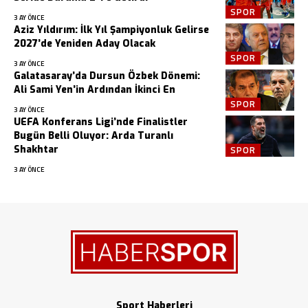
SPOR
3 AY ÖNCE
Aziz Yıldırım: İlk Yıl Şampiyonluk Gelirse
2027’de Yeniden Aday Olacak
SPOR
3 AY ÖNCE
Galatasaray’da Dursun Özbek Dönemi:
Ali Sami Yen’in Ardından İkinci En
SPOR
3 AY ÖNCE
UEFA Konferans Ligi’nde Finalistler
Bugün Belli Oluyor: Arda Turanlı
Shakhtar
SPOR
3 AY ÖNCE
Sport Haberleri