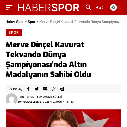
Aa
Haber Spor
>
Spor
>
Merve Dinçel Kavurat Tekvando Dünya Şampiyonası’nda Altın Madalyanın Sahibi Oldu
SPOR
Merve Dinçel Kavurat
Tekvando Dünya
Şampiyonası’nda Altın
Madalyanın Sahibi Oldu
PAYLAŞ
HABERSPOR
1 DK OKUMA SÜRESI
SON GÜNCELLEME: 2025/10/30 AT 4:45 PM