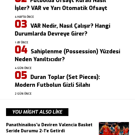
Futbolda Ofsayt Kuralı Nasıl
İşler? VAR ve Yarı Otomatik Ofsayt
4 HAFTA ÖNCE
VAR Nedir, Nasıl Çalışır? Hangi
Durumlarda Devreye Girer?
1 AY ÖNCE
Sahiplenme (Possession) Yüzdesi
Neden Yanıltıcıdır?
4 GÜN ÖNCE
Duran Toplar (Set Pieces):
Modern Futbolun Gizli Silahı
2 GÜN ÖNCE
YOU MIGHT ALSO LIKE
Panathinaikos’u Deviren Valencia Basket
Seride Durumu 2-1’e Getirdi