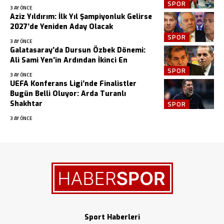
SPOR
3 AY ÖNCE
Aziz Yıldırım: İlk Yıl Şampiyonluk Gelirse
2027’de Yeniden Aday Olacak
SPOR
3 AY ÖNCE
Galatasaray’da Dursun Özbek Dönemi:
Ali Sami Yen’in Ardından İkinci En
SPOR
3 AY ÖNCE
UEFA Konferans Ligi’nde Finalistler
Bugün Belli Oluyor: Arda Turanlı
Shakhtar
SPOR
3 AY ÖNCE
Sport Haberleri