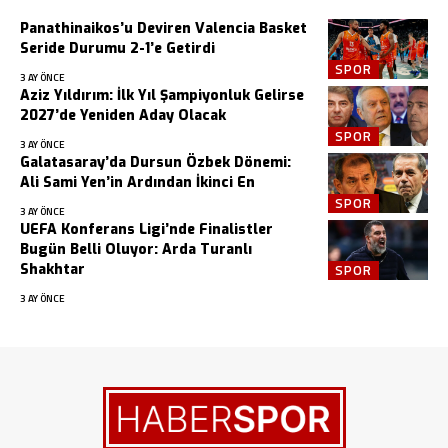
Panathinaikos’u Deviren Valencia Basket
Seride Durumu 2-1’e Getirdi
SPOR
3 AY ÖNCE
Aziz Yıldırım: İlk Yıl Şampiyonluk Gelirse
2027’de Yeniden Aday Olacak
SPOR
3 AY ÖNCE
Galatasaray’da Dursun Özbek Dönemi:
Ali Sami Yen’in Ardından İkinci En
SPOR
3 AY ÖNCE
UEFA Konferans Ligi’nde Finalistler
Bugün Belli Oluyor: Arda Turanlı
Shakhtar
SPOR
3 AY ÖNCE