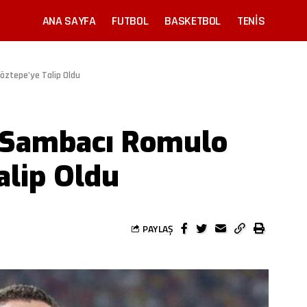
ANA SAYFA
FUTBOL
BASKETBOL
TENIS
Göztepe’ye Talip Oldu
, Sambacı Romulo
alip Oldu
PAYLAŞ