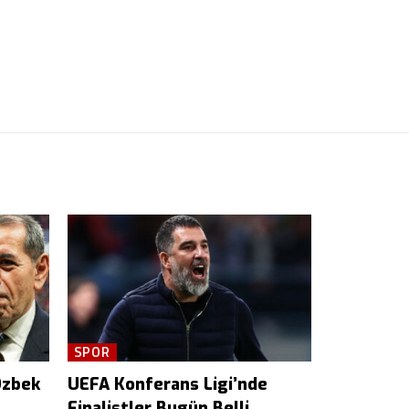
SPOR
Özbek
UEFA Konferans Ligi’nde
Finalistler Bugün Belli