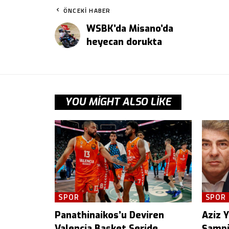
ÖNCEKI HABER
WSBK’da Misano’da
heyecan dorukta
YOU MIGHT ALSO LIKE
SPOR
SPOR
Panathinaikos’u Deviren
Aziz Yı
Valencia Basket Seride
Şampi