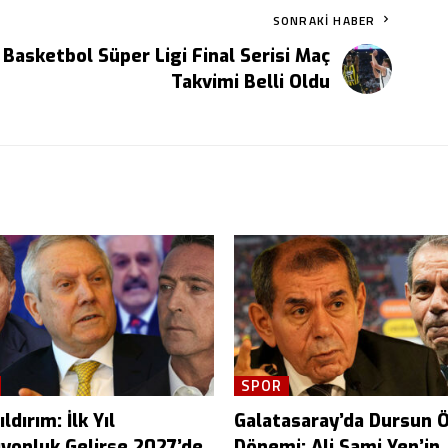
SONRAKI HABER
Basketbol Süper Ligi Final Serisi Maç
Takvimi Belli Oldu
SPOR
ldırım: İlk Yıl
Galatasaray’da Dursun 
yonluk Gelirse 2027’de
Dönemi: Ali Sami Yen’in