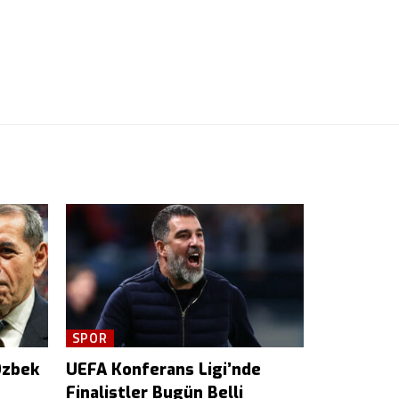
SPOR
Özbek
UEFA Konferans Ligi’nde
Finalistler Bugün Belli