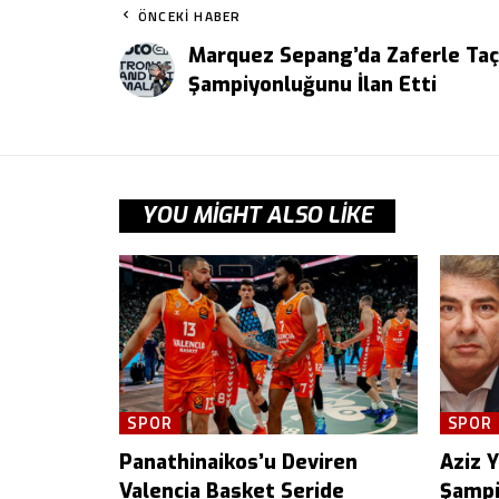
ÖNCEKI HABER
Marquez Sepang’da Zaferle Taç
Şampiyonluğunu İlan Etti
YOU MIGHT ALSO LIKE
SPOR
SPOR
Panathinaikos’u Deviren
Aziz Yı
Valencia Basket Seride
Şampi