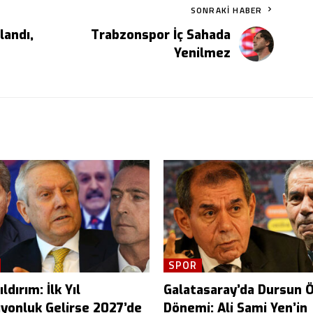
SONRAKI HABER
landı,
Trabzonspor İç Sahada
Yenilmez
SPOR
ldırım: İlk Yıl
Galatasaray’da Dursun 
yonluk Gelirse 2027’de
Dönemi: Ali Sami Yen’in