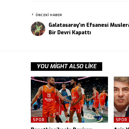
ÖNCEKI HABER
Galatasaray’ın Efsanesi Musler
Bir Devri Kapattı
YOU MIGHT ALSO LIKE
SPOR
SPOR