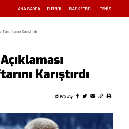
ANA SAYFA
FUTBOL
BASKETBOL
TENIS
 Taraftarını Karıştırdı
 Açıklaması
arını Karıştırdı
PAYLAŞ