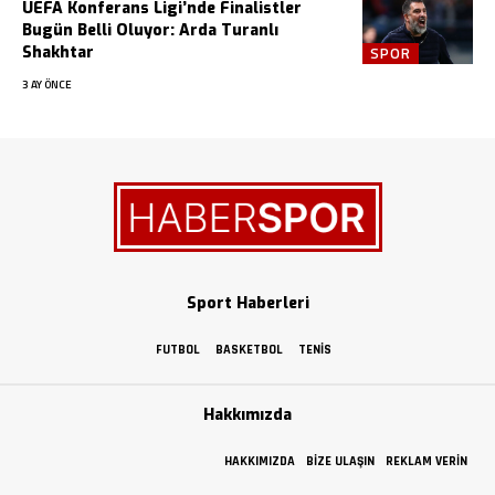
UEFA Konferans Ligi’nde Finalistler
Bugün Belli Oluyor: Arda Turanlı
Shakhtar
SPOR
3 AY ÖNCE
Sport Haberleri
FUTBOL
BASKETBOL
TENIS
Hakkımızda
HAKKIMIZDA
BIZE ULAŞIN
REKLAM VERIN