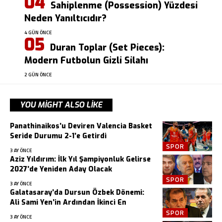
Sahiplenme (Possession) Yüzdesi
Neden Yanıltıcıdır?
4 GÜN ÖNCE
Duran Toplar (Set Pieces):
Modern Futbolun Gizli Silahı
2 GÜN ÖNCE
YOU MIGHT ALSO LIKE
Panathinaikos’u Deviren Valencia Basket
Seride Durumu 2-1’e Getirdi
SPOR
3 AY ÖNCE
Aziz Yıldırım: İlk Yıl Şampiyonluk Gelirse
2027’de Yeniden Aday Olacak
SPOR
3 AY ÖNCE
Galatasaray’da Dursun Özbek Dönemi:
Ali Sami Yen’in Ardından İkinci En
SPOR
3 AY ÖNCE