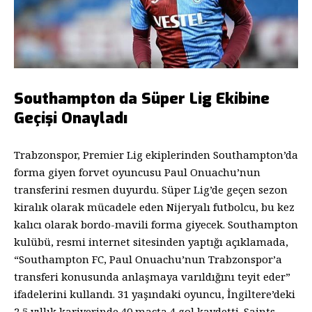
Southampton da Süper Lig Ekibine
Geçişi Onayladı
Trabzonspor, Premier Lig ekiplerinden Southampton’da
forma giyen forvet oyuncusu Paul Onuachu’nun
transferini resmen duyurdu. Süper Lig’de geçen sezon
kiralık olarak mücadele eden Nijeryalı futbolcu, bu kez
kalıcı olarak bordo-mavili forma giyecek. Southampton
kulübü, resmi internet sitesinden yaptığı açıklamada,
“Southampton FC, Paul Onuachu’nun Trabzonspor’a
transferi konusunda anlaşmaya varıldığını teyit eder”
ifadelerini kullandı. 31 yaşındaki oyuncu, İngiltere’deki
2,5 yıllık kariyerinde 40 maçta 4 gol kaydetti. Saints