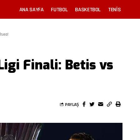
ANA SAYFA
FUTBOL
BASKETBOL
TENIS
lsea!
gi Finali: Betis vs
PAYLAŞ