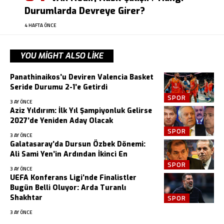
Durumlarda Devreye Girer?
4 HAFTA ÖNCE
YOU MIGHT ALSO LIKE
Panathinaikos’u Deviren Valencia Basket
Seride Durumu 2-1’e Getirdi
SPOR
3 AY ÖNCE
Aziz Yıldırım: İlk Yıl Şampiyonluk Gelirse
2027’de Yeniden Aday Olacak
SPOR
3 AY ÖNCE
Galatasaray’da Dursun Özbek Dönemi:
Ali Sami Yen’in Ardından İkinci En
SPOR
3 AY ÖNCE
UEFA Konferans Ligi’nde Finalistler
Bugün Belli Oluyor: Arda Turanlı
Shakhtar
SPOR
3 AY ÖNCE