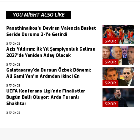
YOU MIGHT ALSO LIKE
Panathinaikos’u Deviren Valencia Basket
Seride Durumu 2-1’e Getirdi
SPOR
3 AY ÖNCE
Aziz Yıldırım: İlk Yıl Şampiyonluk Gelirse
2027’de Yeniden Aday Olacak
SPOR
3 AY ÖNCE
Galatasaray’da Dursun Özbek Dönemi:
Ali Sami Yen’in Ardından İkinci En
SPOR
3 AY ÖNCE
UEFA Konferans Ligi’nde Finalistler
Bugün Belli Oluyor: Arda Turanlı
Shakhtar
SPOR
3 AY ÖNCE