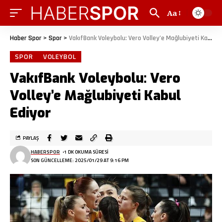
Aa
Haber Spor
>
Spor
>
VakıfBank Voleybolu: Vero Volley’e Mağlubiyeti Kabul Ediyor
SPOR
VOLEYBOL
VakıfBank Voleybolu: Vero
Volley’e Mağlubiyeti Kabul
Ediyor
PAYLAŞ
HABERSPOR
1 DK OKUMA SÜRESI
SON GÜNCELLEME: 2025/01/29 AT 9:16 PM