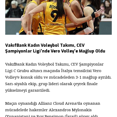
VakıfBank Kadın Voleybol Takımı, CEV
Şampiyonlar Ligi’nde Vero Volley’e Mağlup Oldu
VakıfBank Kadın Voleybol Takımı, CEV Şampiyonlar
Ligi C Grubu altıncı maçında İtalya temsilcisi Vero
Volley’e konuk oldu ve mücadeleden 3-1 mağlup ayrıldı.
Sarı-siyahlı ekip, grup lideri olarak çeyrek finale
yükselmeyi garantiledi.
Maçın oynandığı Allianz Cloud Arena’da oynanan
mücadelede hakemler Alexandros Mylonakis
(Yunanistan) ve Roy Bensimon (İsrail) görev aldı.