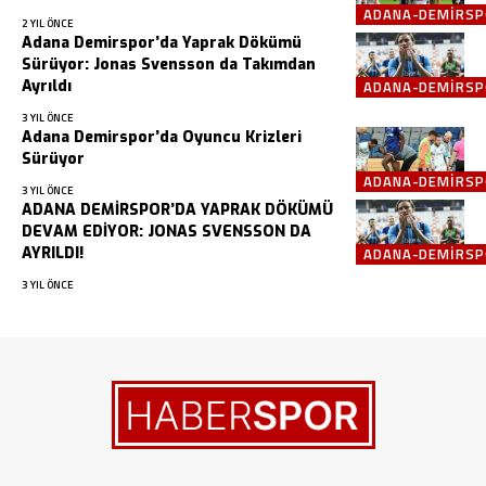
ADANA-DEMIRS
2 YIL ÖNCE
Adana Demirspor’da Yaprak Dökümü
Sürüyor: Jonas Svensson da Takımdan
Ayrıldı
ADANA-DEMIRS
3 YIL ÖNCE
Adana Demirspor’da Oyuncu Krizleri
Sürüyor
ADANA-DEMIRS
3 YIL ÖNCE
ADANA DEMİRSPOR’DA YAPRAK DÖKÜMÜ
DEVAM EDİYOR: JONAS SVENSSON DA
AYRILDI!
ADANA-DEMIRS
3 YIL ÖNCE