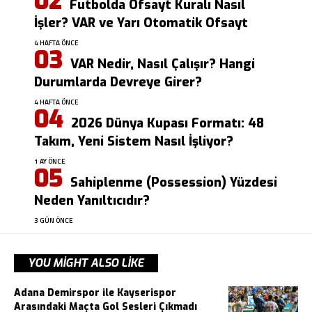
Futbolda Ofsayt Kuralı Nasıl
İşler? VAR ve Yarı Otomatik Ofsayt
4 HAFTA ÖNCE
VAR Nedir, Nasıl Çalışır? Hangi
Durumlarda Devreye Girer?
4 HAFTA ÖNCE
2026 Dünya Kupası Formatı: 48
Takım, Yeni Sistem Nasıl İşliyor?
1 AY ÖNCE
Sahiplenme (Possession) Yüzdesi
Neden Yanıltıcıdır?
3 GÜN ÖNCE
YOU MIGHT ALSO LIKE
Adana Demirspor ile Kayserispor
Arasındaki Maçta Gol Sesleri Çıkmadı