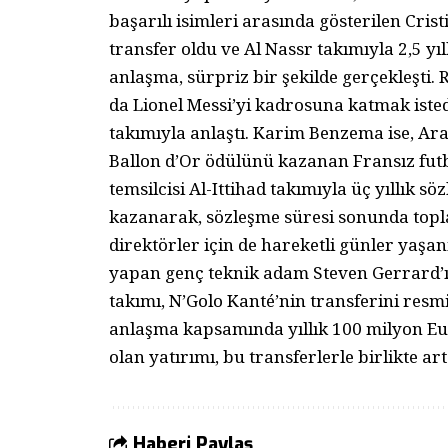
başarılı isimleri arasında gösterilen Cri
transfer oldu ve Al Nassr takımıyla 2,5 yı
anlaşma, sürpriz bir şekilde gerçekleşti. 
da Lionel Messi’yi kadrosuna katmak isted
takımıyla anlaştı. Karim Benzema ise, A
Ballon d’Or ödülünü kazanan Fransız fut
temsilcisi Al-Ittihad takımıyla üç yıllık 
kazanarak, sözleşme süresi sonunda topl
direktörler için de hareketli günler yaşanı
yapan genç teknik adam Steven Gerrard’ı t
takımı, N’Golo Kanté’nin transferini resmi
anlaşma kapsamında yıllık 100 milyon Eu
olan yatırımı, bu transferlerle birlikte a
Haberi Paylaş