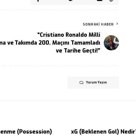
SONRAKI HABER
“Cristiano Ronaldo Milli
ana ve
Takımda 200. Maçını Tamamladı
ve Tarihe Geçti!”
Yorum Yazın
lenme (Possession)
xG (Beklenen Gol) Nedir