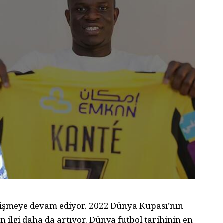
lişmeye devam ediyor. 2022 Dünya Kupası’nın
n ilgi daha da artıyor. Dünya futbol tarihinin en