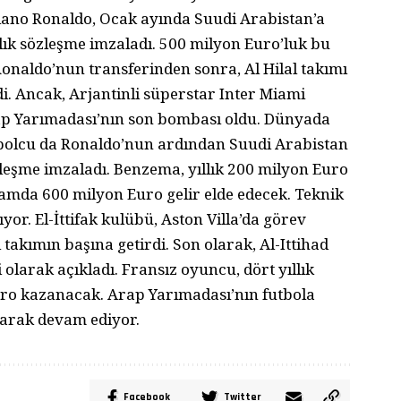
stiano Ronaldo, Ocak ayında Suudi Arabistan’a
llık sözleşme imzaladı. 500 milyon Euro’luk bu
Ronaldo’nun transferinden sonra, Al Hilal takımı
i. Ancak, Arjantinli süperstar Inter Miami
rap Yarımadası’nın son bombası oldu. Dünyada
bolcu da Ronaldo’nun ardından Suudi Arabistan
sözleşme imzaladı. Benzema, yıllık 200 milyon Euro
amda 600 milyon Euro gelir elde edecek. Teknik
yor. El-İttifak kulübü, Aston Villa’da görev
akımın başına getirdi. Son olarak, Al-Ittihad
 olarak açıkladı. Fransız oyuncu, dört yıllık
ro kazanacak. Arap Yarımadası’nın futbola
rtarak devam ediyor.
Facebook
Twitter