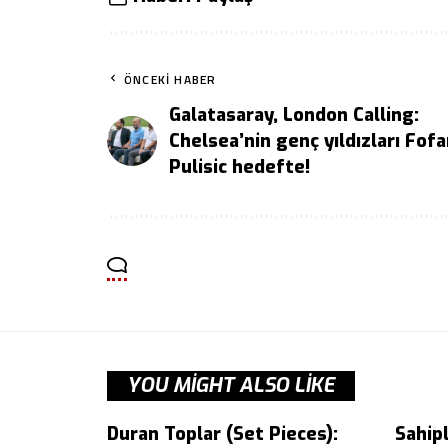
ÖNCEKI HABER
Galatasaray, London Calling:
Chelsea’nin genç yıldızları Fof
Pulisic hedefte!
YOU MIGHT ALSO LIKE
Duran Toplar (Set Pieces):
Sahip