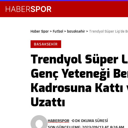
Haber Spor
>
Futbol
>
basaksehir
>
Trendyol Süper Lig’de Başa
BASAKSEHIR
Trendyol Süper L
Genç Yeteneği Be
Kadrosuna Kattı 
Uzattı
HABERSPOR
0 DK OKUMA SÜRESI
SON GÜNCELLEME: 2023/09/13 AT 8:26 AM