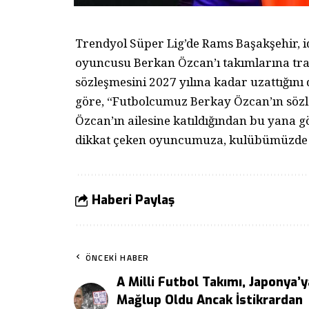
Trendyol Süper Lig’de Rams Başakşehir, id
oyuncusu Berkan Özcan’ı takımlarına trans
sözleşmesini 2027 yılına kadar uzattığın
göre, “Futbolcumuz Berkay Özcan’ın sözle
Özcan’ın ailesine katıldığından bu yana g
dikkat çeken oyuncumuza, kulübümüzde b
Haberi Paylaş
ÖNCEKI HABER
A Milli Futbol Takımı, Japonya’y
Mağlup Oldu Ancak İstikrardan