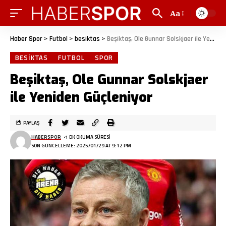
Aa
Haber Spor
>
Futbol
>
besiktas
>
Beşiktaş, Ole Gunnar Solskjaer ile Yeniden Güçleniyor
BESIKTAS
FUTBOL
SPOR
Beşiktaş, Ole Gunnar Solskjaer
ile Yeniden Güçleniyor
PAYLAŞ
HABERSPOR
1 DK OKUMA SÜRESI
SON GÜNCELLEME: 2025/01/29 AT 9:12 PM