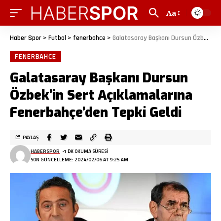
Aa
Haber Spor
>
Futbol
>
fenerbahce
>
Galatasaray Başkanı Dursun Özbek’in Sert Açıklamalarına Fenerbahçe’den Tepki Geldi
FENERBAHCE
Galatasaray Başkanı Dursun
Özbek’in Sert Açıklamalarına
Fenerbahçe’den Tepki Geldi
PAYLAŞ
HABERSPOR
1 DK OKUMA SÜRESI
SON GÜNCELLEME: 2024/02/06 AT 9:25 AM