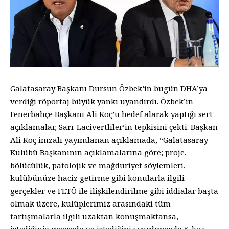
Galatasaray Başkanı Dursun Özbek’in bugün DHA’ya
verdiği röportaj büyük yankı uyandırdı. Özbek’in
Fenerbahçe Başkanı Ali Koç’u hedef alarak yaptığı sert
açıklamalar, Sarı-Lacivertliler’in tepkisini çekti. Başkan
Ali Koç imzalı yayımlanan açıklamada, “Galatasaray
Kulübü Başkanının açıklamalarına göre; proje,
bölücülük, patolojik ve mağduriyet söylemleri,
kulübünüze haciz getirme gibi konularla ilgili
gerçekler ve FETÖ ile ilişkilendirilme gibi iddialar başta
olmak üzere, kulüplerimiz arasındaki tüm
tartışmalarla ilgili uzaktan konuşmaktansa,
istediğiniz mecrada ve istediğiniz yardımcıyla 5. kez