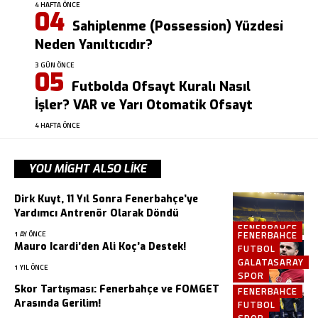
4 HAFTA ÖNCE
Sahiplenme (Possession) Yüzdesi
Neden Yanıltıcıdır?
3 GÜN ÖNCE
Futbolda Ofsayt Kuralı Nasıl
İşler? VAR ve Yarı Otomatik Ofsayt
4 HAFTA ÖNCE
YOU MIGHT ALSO LIKE
Dirk Kuyt, 11 Yıl Sonra Fenerbahçe’ye
Yardımcı Antrenör Olarak Döndü
FENERBAHCE
FENERBAHCE
1 AY ÖNCE
Mauro Icardi’den Ali Koç’a Destek!
FUTBOL
GALATASARAY
1 YIL ÖNCE
SPOR
Skor Tartışması: Fenerbahçe ve FOMGET
FENERBAHCE
Arasında Gerilim!
FUTBOL
SPOR