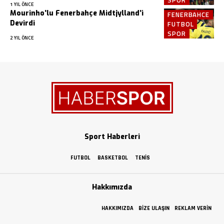
1 YIL ÖNCE
Mourinho’lu Fenerbahçe Midtjylland’i
FENERBAHCE
Devirdi
FUTBOL
SPOR
2 YIL ÖNCE
Sport Haberleri
FUTBOL
BASKETBOL
TENIS
Hakkımızda
HAKKIMIZDA
BIZE ULAŞIN
REKLAM VERIN