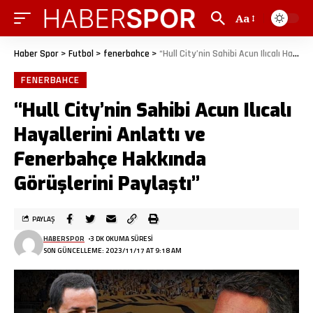
Aa
Haber Spor
>
Futbol
>
fenerbahce
>
“Hull City’nin Sahibi Acun Ilıcalı Hayallerini Anlattı ve Fenerbahçe Hakkında Görüşlerini Paylaştı”
FENERBAHCE
“Hull City’nin Sahibi Acun Ilıcalı
Hayallerini Anlattı ve
Fenerbahçe Hakkında
Görüşlerini Paylaştı”
PAYLAŞ
HABERSPOR
3 DK OKUMA SÜRESI
SON GÜNCELLEME: 2023/11/17 AT 9:18 AM