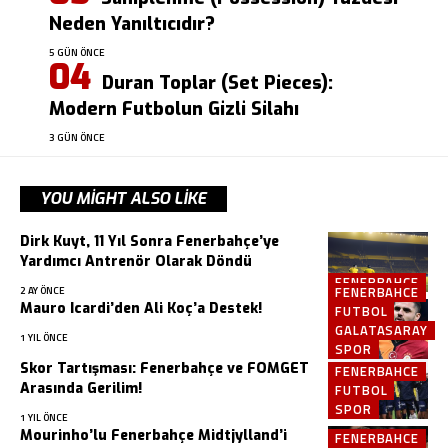
Neden Yanıltıcıdır?
5 GÜN ÖNCE
Duran Toplar (Set Pieces):
Modern Futbolun Gizli Silahı
3 GÜN ÖNCE
YOU MIGHT ALSO LIKE
Dirk Kuyt, 11 Yıl Sonra Fenerbahçe’ye
Yardımcı Antrenör Olarak Döndü
FENERBAHCE
FENERBAHCE
2 AY ÖNCE
Mauro Icardi’den Ali Koç’a Destek!
FUTBOL
GALATASARAY
1 YIL ÖNCE
SPOR
Skor Tartışması: Fenerbahçe ve FOMGET
FENERBAHCE
Arasında Gerilim!
FUTBOL
SPOR
1 YIL ÖNCE
Mourinho’lu Fenerbahçe Midtjylland’i
FENERBAHCE