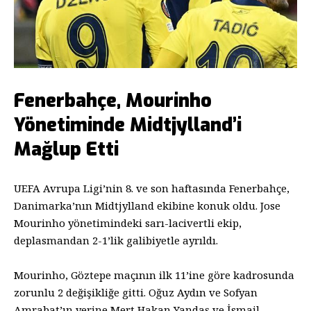
Fenerbahçe, Mourinho
Yönetiminde Midtjylland’i
Mağlup Etti
UEFA Avrupa Ligi’nin 8. ve son haftasında Fenerbahçe,
Danimarka’nın Midtjylland ekibine konuk oldu. Jose
Mourinho yönetimindeki sarı-lacivertli ekip,
deplasmandan 2-1’lik galibiyetle ayrıldı.
Mourinho, Göztepe maçının ilk 11’ine göre kadrosunda
zorunlu 2 değişikliğe gitti. Oğuz Aydın ve Sofyan
Amrabat’ın yerine Mert Hakan Yandaş ve İsmail