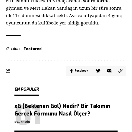
etti. İsmail Yüksek’in 6 maç aradan sonra forma
giymesi ve Mert Hakan Yandaş’ın uzun bir süre sonra
ilk 11’e dönmesi dikkat çekti. Ayrıca altyapıdan 4 genç
oyuncunun da kulübede yer aldığı görüldü.
Featured
ETİKET:
Facebook
EN POPÜLER
xG (Beklenen Gol) Nedir? Bir Takımın
Gerçek Formunu Nasıl Ölçer?
NW-ADMIN