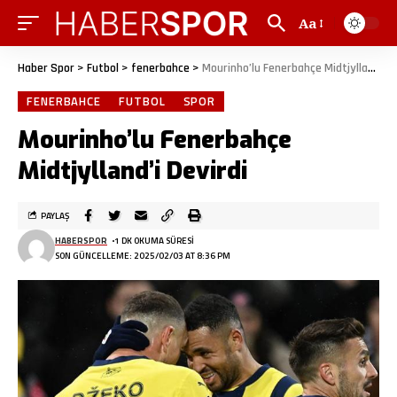
Aa
Haber Spor
>
Futbol
>
fenerbahce
>
Mourinho’lu Fenerbahçe Midtjylland’i Devirdi
FENERBAHCE
FUTBOL
SPOR
Mourinho’lu Fenerbahçe
Midtjylland’i Devirdi
PAYLAŞ
HABERSPOR
1 DK OKUMA SÜRESI
SON GÜNCELLEME: 2025/02/03 AT 8:36 PM