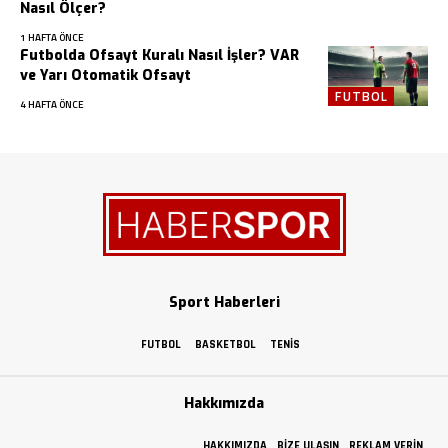
Nasıl Ölçer?
1 HAFTA ÖNCE
Futbolda Ofsayt Kuralı Nasıl İşler? VAR
ve Yarı Otomatik Ofsayt
FUTBOL
4 HAFTA ÖNCE
Sport Haberleri
FUTBOL
BASKETBOL
TENIS
Hakkımızda
HAKKIMIZDA
BIZE ULAŞIN
REKLAM VERIN