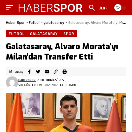
Aa
Haber Spor
>
Futbol
>
galatasaray
>
Galatasaray, Alvaro Morata’yı Milan’dan Transfer Etti
FUTBOL
GALATASARAY
SPOR
Galatasaray, Alvaro Morata’yı
Milan’dan Transfer Etti
PAYLAŞ
HABERSPOR
1 DK OKUMA SÜRESI
SON GÜNCELLEME: 2025/02/03 AT 8:36 PM