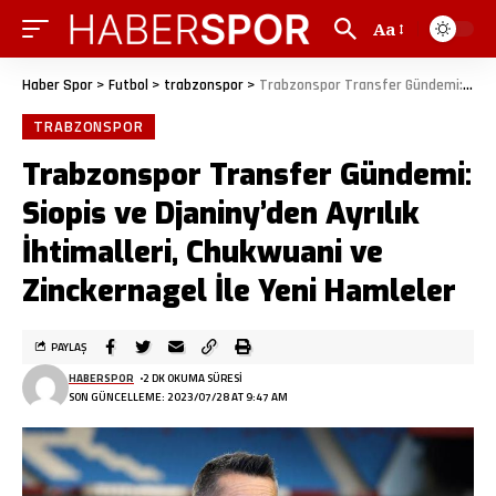
Aa
Haber Spor
>
Futbol
>
trabzonspor
>
Trabzonspor Transfer Gündemi: Siopis ve Djaniny’den Ayrılık İhtimalleri, Chukwuani ve Zinckernagel İle Yeni Hamleler
TRABZONSPOR
Trabzonspor Transfer Gündemi:
Siopis ve Djaniny’den Ayrılık
İhtimalleri, Chukwuani ve
Zinckernagel İle Yeni Hamleler
PAYLAŞ
HABERSPOR
2 DK OKUMA SÜRESI
SON GÜNCELLEME: 2023/07/28 AT 9:47 AM