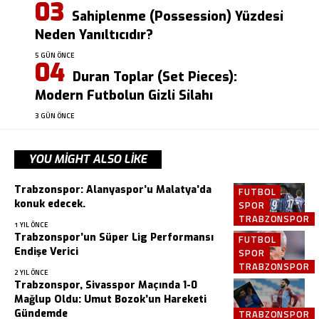
Sahiplenme (Possession) Yüzdesi
Neden Yanıltıcıdır?
5 GÜN ÖNCE
Duran Toplar (Set Pieces):
Modern Futbolun Gizli Silahı
3 GÜN ÖNCE
YOU MIGHT ALSO LIKE
Trabzonspor: Alanyaspor’u Malatya’da
FUTBOL
konuk edecek.
SPOR
TRABZONSPOR
1 YIL ÖNCE
Trabzonspor’un Süper Lig Performansı
FUTBOL
Endişe Verici
SPOR
TRABZONSPOR
2 YIL ÖNCE
Trabzonspor, Sivasspor Maçında 1-0
Mağlup Oldu: Umut Bozok’un Hareketi
Gündemde
TRABZONSPOR