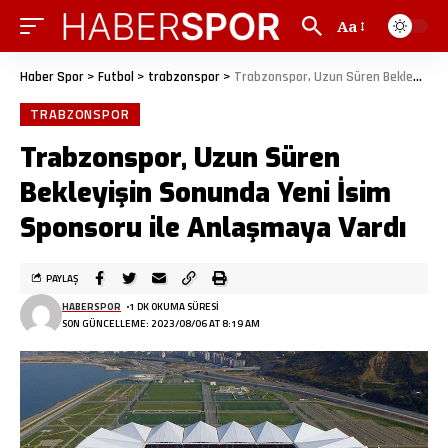
Aa
Haber Spor
>
Futbol
>
trabzonspor
>
Trabzonspor, Uzun Süren Bekleyişin Sonunda Yeni İsim Sponsoru ile Anlaşmaya Vardı
TRABZONSPOR
Trabzonspor, Uzun Süren
Bekleyişin Sonunda Yeni İsim
Sponsoru ile Anlaşmaya Vardı
PAYLAŞ
HABERSPOR
1 DK OKUMA SÜRESI
SON GÜNCELLEME: 2023/08/06 AT 8:19 AM