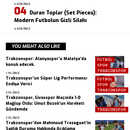
5 GÜN ÖNCE
Duran Toplar (Set Pieces):
Modern Futbolun Gizli Silahı
4 GÜN ÖNCE
YOU MIGHT ALSO LIKE
Trabzonspor: Alanyaspor’u Malatya’da
FUTBOL
konuk edecek.
SPOR
TRABZONSPOR
1 YIL ÖNCE
Trabzonspor’un Süper Lig Performansı
FUTBOL
Endişe Verici
SPOR
TRABZONSPOR
2 YIL ÖNCE
Trabzonspor, Sivasspor Maçında 1-0
Mağlup Oldu: Umut Bozok’un Hareketi
Gündemde
TRABZONSPOR
2 YIL ÖNCE
Trabzonspor’dan Mahmoud Trezeguet’in
Sağlık Durumu Hakkında Açıklama