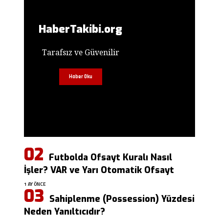
HaberTakibi.org
Tarafsız ve Güvenilir
Haber Oku
Futbolda Ofsayt Kuralı Nasıl
İşler? VAR ve Yarı Otomatik Ofsayt
1 AY ÖNCE
Sahiplenme (Possession) Yüzdesi
Neden Yanıltıcıdır?