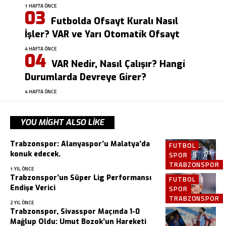
1 HAFTA ÖNCE
Futbolda Ofsayt Kuralı Nasıl
İşler? VAR ve Yarı Otomatik Ofsayt
4 HAFTA ÖNCE
VAR Nedir, Nasıl Çalışır? Hangi
Durumlarda Devreye Girer?
4 HAFTA ÖNCE
YOU MIGHT ALSO LIKE
Trabzonspor: Alanyaspor’u Malatya’da
FUTBOL
konuk edecek.
SPOR
TRABZONSPOR
1 YIL ÖNCE
Trabzonspor’un Süper Lig Performansı
FUTBOL
Endişe Verici
SPOR
TRABZONSPOR
2 YIL ÖNCE
Trabzonspor, Sivasspor Maçında 1-0
Mağlup Oldu: Umut Bozok’un Hareketi