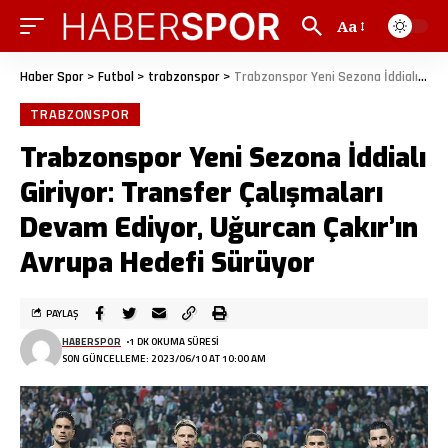
Aa
Haber Spor
>
Futbol
>
trabzonspor
>
Trabzonspor Yeni Sezona İddialı Giriyor: Transfer Çalışmaları Devam Ediyor, Uğurcan Çakır’ın Avrupa Hedefi Sürüyor
TRABZONSPOR
Trabzonspor Yeni Sezona İddialı
Giriyor: Transfer Çalışmaları
Devam Ediyor, Uğurcan Çakır’ın
Avrupa Hedefi Sürüyor
PAYLAŞ
HABERSPOR
1 DK OKUMA SÜRESI
SON GÜNCELLEME: 2023/06/10 AT 10:00 AM