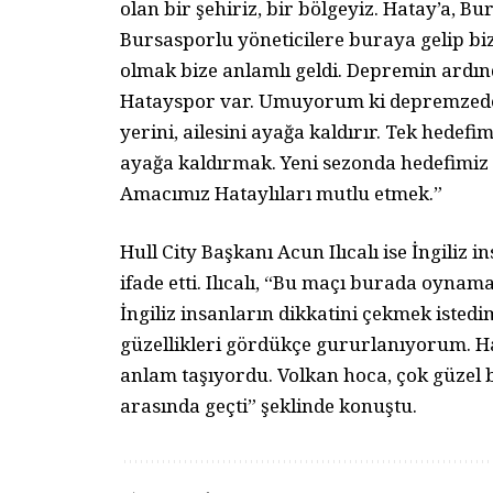
olan bir şehiriz, bir bölgeyiz. Hatay’a, B
Bursasporlu yöneticilere buraya gelip biz
olmak bize anlamlı geldi. Depremin ardın
Hatayspor var. Umuyorum ki depremzedele
yerini, ailesini ayağa kaldırır. Tek hedef
ayağa kaldırmak. Yeni sezonda hedefimiz 
Amacımız Hataylıları mutlu etmek.”
Hull City Başkanı Acun Ilıcalı ise İngiliz 
ifade etti. Ilıcalı, “Bu maçı burada oynam
İngiliz insanların dikkatini çekmek isted
güzellikleri gördükçe gururlanıyorum. Ha
anlam taşıyordu. Volkan hoca, çok güzel 
arasında geçti” şeklinde konuştu.