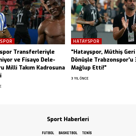
YSPOR
HATAYSPOR
spor Transferleriyle
“Hatayspor, Müthiş Geri
niyor ve Fisayo Dele-
Dönüşle Trabzonspor’u 
ru Milli Takım Kadrosuna
Mağlup Etti!”
i
3 YIL ÖNCE
E
Sport Haberleri
FUTBOL
BASKETBOL
TENIS