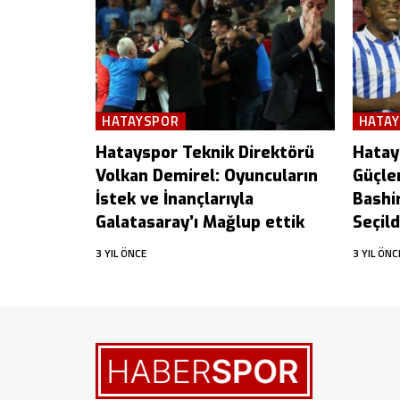
HATAYSPOR
HATA
Hatayspor Teknik Direktörü
Hatay
Volkan Demirel: Oyuncuların
Güçle
İstek ve İnançlarıyla
Bashi
Galatasaray’ı Mağlup ettik
Seçild
3 YIL ÖNCE
3 YIL ÖNC