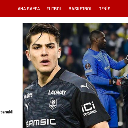
ANA SAYFA
FUTBOL
BASKETBOL
TENIS
tenekli