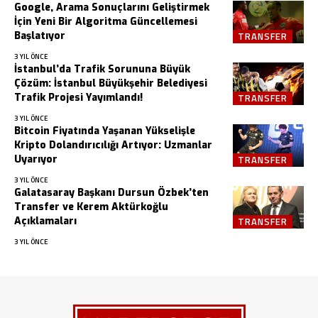
Google, Arama Sonuçlarını Geliştirmek
İçin Yeni Bir Algoritma Güncellemesi
Başlatıyor
TRANSFER
3 YIL ÖNCE
İstanbul’da Trafik Sorununa Büyük
Çözüm: İstanbul Büyükşehir Belediyesi
Trafik Projesi Yayımlandı!
TRANSFER
3 YIL ÖNCE
Bitcoin Fiyatında Yaşanan Yükselişle
Kripto Dolandırıcılığı Artıyor: Uzmanlar
Uyarıyor
TRANSFER
3 YIL ÖNCE
Galatasaray Başkanı Dursun Özbek’ten
Transfer ve Kerem Aktürkoğlu
Açıklamaları
TRANSFER
3 YIL ÖNCE