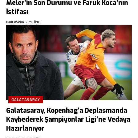
Meler’in Son Durumu ve Faruk Koca’nın
İstifası
HABERSPOR
3 YIL ÖNCE
GALATASARAY
Galatasaray, Kopenhag’a Deplasmanda
Kaybederek Şampiyonlar Ligi’ne Vedaya
Hazırlanıyor