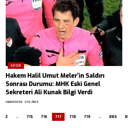
SPOR
Hakem Halil Umut Meler’in Saldırı
Sonrası Durumu: MHK Eski Genel
Sekreteri Ali Kunak Bilgi Verdi
HABERSPOR
3 YIL ÖNCE
2
…
715
716
717
718
719
…
884
8