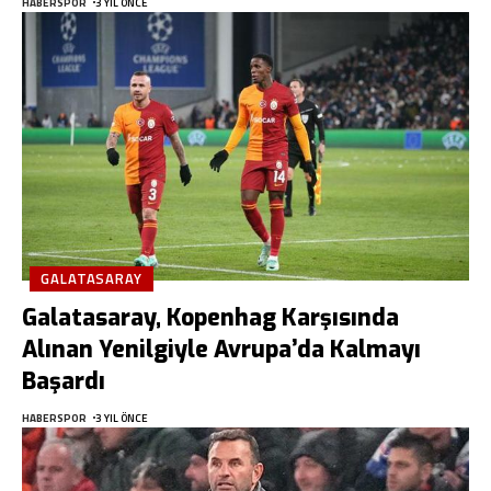
HABERSPOR
3 YIL ÖNCE
GALATASARAY
Galatasaray, Kopenhag Karşısında
Alınan Yenilgiyle Avrupa’da Kalmayı
Başardı
HABERSPOR
3 YIL ÖNCE