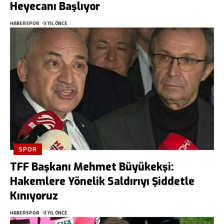
Heyecanı Başlıyor
HABERSPOR
3 YIL ÖNCE
SPOR
TFF Başkanı Mehmet Büyükekşi:
Hakemlere Yönelik Saldırıyı Şiddetle
Kınıyoruz
HABERSPOR
3 YIL ÖNCE