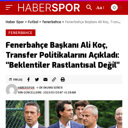
Aa
Haber Spor
>
Futbol
>
fenerbahce
>
Fenerbahçe Başkanı Ali Koç, Transfer Politikalarını Açıkladı: “Beklentiler Rastlantısal Değil”
FENERBAHCE
Fenerbahçe Başkanı Ali Koç,
Transfer Politikalarını Açıkladı:
“Beklentiler Rastlantısal Değil”
PAYLAŞ
HABERSPOR
1 DK OKUMA SÜRESI
SON GÜNCELLEME: 2023/07/20 AT 10:28 AM