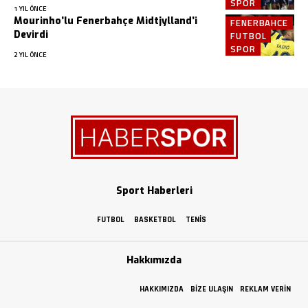
SPOR
1 YIL ÖNCE
Mourinho’lu Fenerbahçe Midtjylland’i
FENERBAHCE
Devirdi
FUTBOL
SPOR
2 YIL ÖNCE
Sport Haberleri
FUTBOL
BASKETBOL
TENIS
Hakkımızda
HAKKIMIZDA
BIZE ULAŞIN
REKLAM VERIN