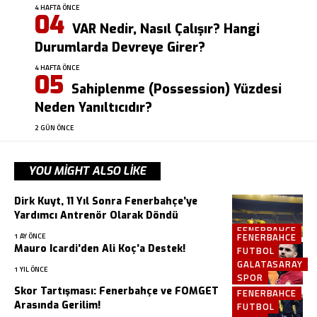
4 HAFTA ÖNCE
VAR Nedir, Nasıl Çalışır? Hangi
Durumlarda Devreye Girer?
4 HAFTA ÖNCE
Sahiplenme (Possession) Yüzdesi
Neden Yanıltıcıdır?
2 GÜN ÖNCE
YOU MIGHT ALSO LIKE
Dirk Kuyt, 11 Yıl Sonra Fenerbahçe’ye
Yardımcı Antrenör Olarak Döndü
FENERBAHCE
FENERBAHCE
1 AY ÖNCE
Mauro Icardi’den Ali Koç’a Destek!
FUTBOL
GALATASARAY
1 YIL ÖNCE
SPOR
Skor Tartışması: Fenerbahçe ve FOMGET
FENERBAHCE
Arasında Gerilim!
FUTBOL