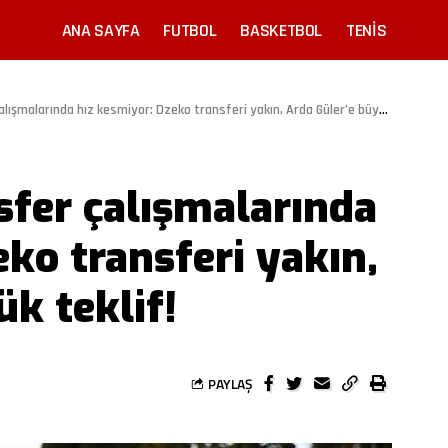
ANA SAYFA
FUTBOL
BASKETBOL
TENIS
şmalarında hız kesmiyor: Dzeko transferi yakın, Arda Güler’e büyük teklif!
sfer çalışmalarında
ko transferi yakın,
k teklif!
PAYLAŞ