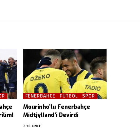
OR
FENERBAHCE
FUTBOL
SPOR
bahçe
Mourinho’lu Fenerbahçe
ilim!
Midtjylland’i Devirdi
2 YIL ÖNCE