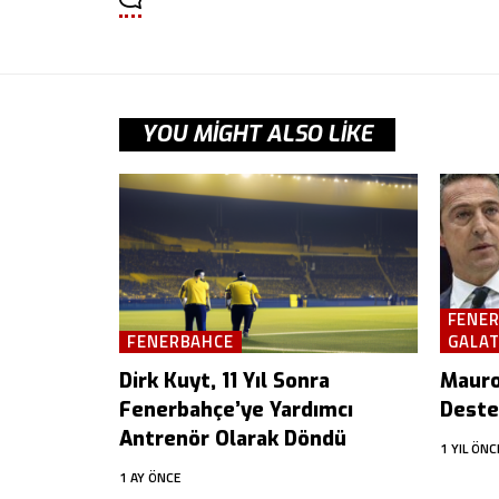
YOU MIGHT ALSO LIKE
FENE
FENERBAHCE
GALA
Dirk Kuyt, 11 Yıl Sonra
Mauro 
Fenerbahçe’ye Yardımcı
Deste
Antrenör Olarak Döndü
1 YIL ÖNC
1 AY ÖNCE