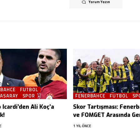
Yorum Yazın
RBAHCE
FUTBOL
TASARAY
SPOR
FENERBAHCE
FUTBOL
SP
Icardi’den Ali Koç’a
Skor Tartışması: Fener
k!
ve FOMGET Arasında Ger
E
1 YIL ÖNCE