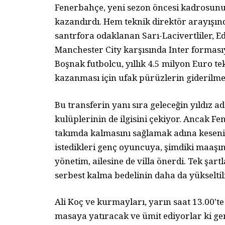
Fenerbahçe, yeni sezon öncesi kadrosunu 
kazandırdı. Hem teknik direktör arayışı
santrfora odaklanan Sarı-Lacivertliler, E
Manchester City karşısında Inter forması
Boşnak futbolcu, yıllık 4.5 milyon Euro tek
kazanması için ufak pürüzlerin giderilme
Bu transferin yanı sıra geleceğin yıldız 
kulüplerinin de ilgisini çekiyor. Ancak 
takımda kalmasını sağlamak adına kesen
istedikleri genç oyuncuya, şimdiki maaşın
yönetim, ailesine de villa önerdi. Tek şar
serbest kalma bedelinin daha da yükseltil
Ali Koç ve kurmayları, yarın saat 13.00’t
masaya yatıracak ve ümit ediyorlar ki ge