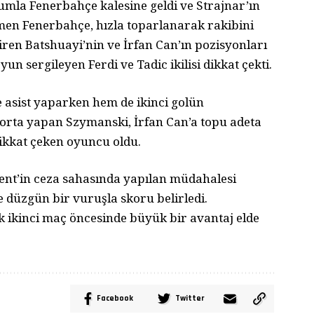
umla Fenerbahçe kalesine geldi ve Strajnar’ın
ağmen Fenerbahçe, hızla toparlanarak rakibini
en Batshuayi’nin ve İrfan Can’ın pozisyonları
yun sergileyen Ferdi ve Tadic ikilisi dikkat çekti.
e asist yaparken hem de ikinci golün
ir orta yapan Szymanski, İrfan Can’a topu adeta
dikkat çeken oyuncu oldu.
ent’in ceza sahasında yapılan müdahalesi
ve düzgün bir vuruşla skoru belirledi.
 ikinci maç öncesinde büyük bir avantaj elde
Facebook
Twitter