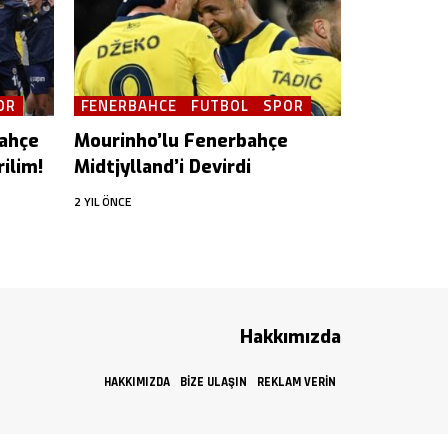
OR
FENERBAHCE
FUTBOL
SPOR
bahçe
Mourinho’lu Fenerbahçe
ilim!
Midtjylland’i Devirdi
2 YIL ÖNCE
Hakkımızda
HAKKIMIZDA
BIZE ULAŞIN
REKLAM VERIN