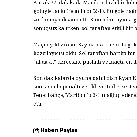
Ancak 72. dakikada Maribor hızlı bir hüc
golüyle farkı 1’e indirdi (2-1). Bu gole r
zorlamaya devam etti. Sonradan oyuna gir
sonuçsuz kalırken, sol taraftan etkili bir o
Maçın yıldızı olan Szymanski, hem ilk gol
hazırlayıcısı oldu. Sol taraftan harika b
“al da at” dercesine pasladı ve maçta en 
Son dakikalarda oyuna dahil olan Ryan K
sonrasında penaltı verildi ve Tadic, sert 
Fenerbahçe, Maribor’u 3-1 mağlup ederek
etti.
Haberi Paylaş