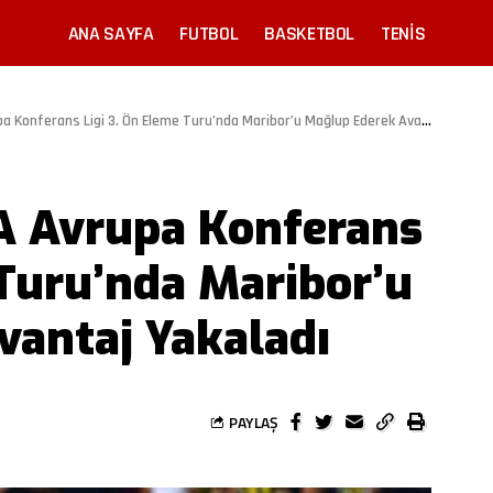
ANA SAYFA
FUTBOL
BASKETBOL
TENIS
onferans Ligi 3. Ön Eleme Turu’nda Maribor’u Mağlup Ederek Avantaj Yakaladı
A Avrupa Konferans
 Turu’nda Maribor’u
vantaj Yakaladı
PAYLAŞ