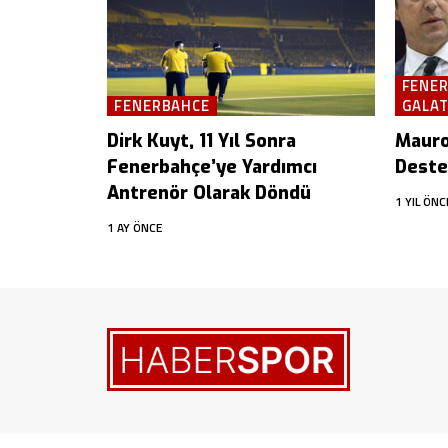
FENE
FENERBAHCE
GALA
Dirk Kuyt, 11 Yıl Sonra
Mauro 
Fenerbahçe’ye Yardımcı
Deste
Antrenör Olarak Döndü
1 YIL ÖNC
1 AY ÖNCE