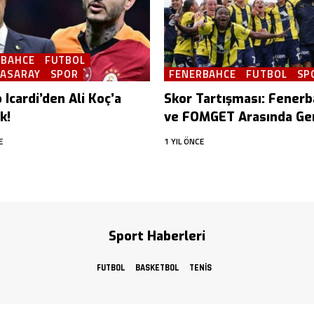
RBAHCE
FUTBOL
TASARAY
SPOR
FENERBAHCE
FUTBOL
SP
Icardi’den Ali Koç’a
Skor Tartışması: Fener
k!
ve FOMGET Arasında Ger
E
1 YIL ÖNCE
Sport Haberleri
FUTBOL
BASKETBOL
TENIS